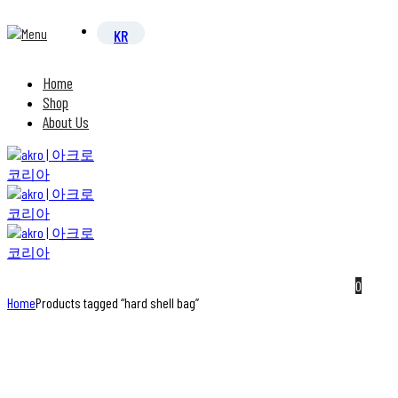
Home
Shop
About Us
0
Home
Products tagged “hard shell bag”