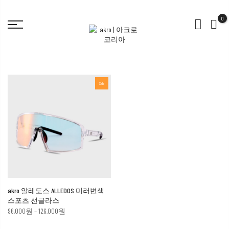
0
Sale
akro 알레도스 ALLEDOS 미러변색
스포츠 선글라스
96,000
원
–
126,000
원